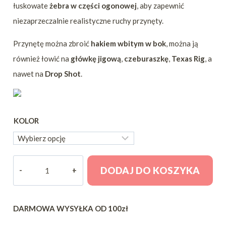
łuskowate
żebra w części ogonowej
, aby zapewnić
niezaprzeczalnie realistyczne ruchy przynęty.
Przynętę można zbroić
hakiem wbitym w bok
, można ją
również łowić na
główkę jigową
,
czeburaszkę
,
Texas Rig
, a
nawet na
Drop Shot
.
KOLOR
ilość
DODAJ DO KOSZYKA
Wooper
FlatFish
90mm/11.5g
DARMOWA WYSYŁKA OD 100zł
-