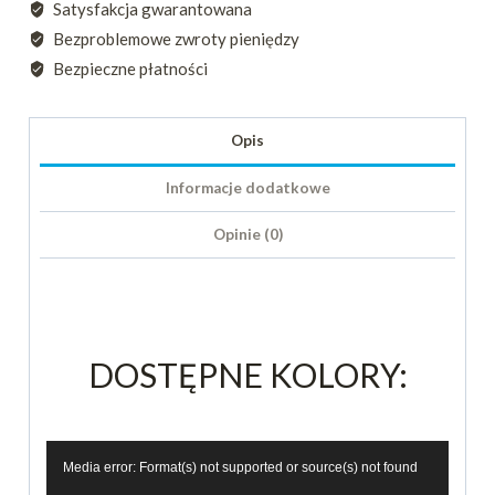
Satysfakcja gwarantowana
ZESTAW
Bezproblemowe zwroty pieniędzy
4
Bezpieczne płatności
szt./6
szt.
Opis
Informacje dodatkowe
Opinie (0)
DOSTĘPNE KOLORY:
O
Media error: Format(s) not supported or source(s) not found
d