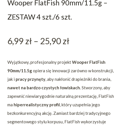
Wooper FlatFish 90mm/11.5g –
ZESTAW 4 szt./6 szt.
Zakres
6,99
zł
–
25,90
zł
cen:
Wyjątkowy, profesjonalny projekt
Wooper FlatFish
90mm/11.5g
opiera się innowacji zarówno w konstrukcji,
od
jak i
pracy przynęty
, aby nakłonić drapieżniki do brania,
nawet na bardzo czystych łowiskach
. Stworzony, aby
6,99 zł
zapewnić niewiarygodnie naturalną prezentację, FlatFish
ma
hiperrealistyczny profil
, który uzupełnia jego
do
bezkonkurencyjną akcję. Zamiast bardziej tradycyjnego
segmentowego stylu korpusu, FlatFish wykorzystuje
25,90 zł