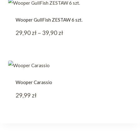
Wooper GullFish ZESTAW 6 szt.
Zakres
29,90
zł
–
39,90
zł
cen:
od
29,90 zł
do
Wooper Carassio
39,90 zł
29,99
zł