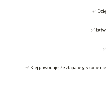
✅ Dzię
✅
Łatw
✅
✅ Klej powoduje, że złapane gryzonie ni