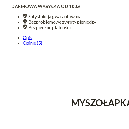
SZCZURY
DARMOWA WYSYŁKA OD 100zł
Satysfakcja gwarantowana
Bezproblemowe zwroty pieniędzy
Bezpieczne płatności
Opis
Opinie (5)
MYSZOŁAPKA