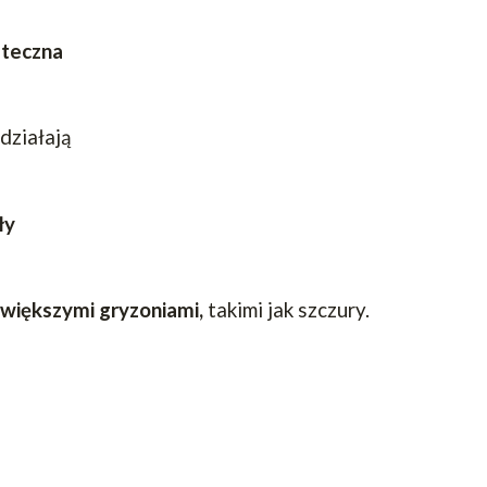
uteczna
 działają
ły
z większymi gryzoniami,
takimi jak szczury.