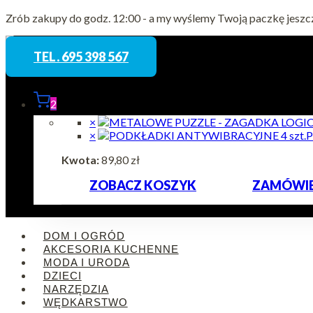
Przejdź
Zrób zakupy do godz. 12:00 - a my wyślemy Twoją paczkę jeszc
do
treści
TEL. 695 398 567
2
×
×
P
Kwota:
89,80
zł
ZOBACZ KOSZYK
ZAMÓWIE
DOM I OGRÓD
AKCESORIA KUCHENNE
MODA I URODA
DZIECI
NARZĘDZIA
WĘDKARSTWO