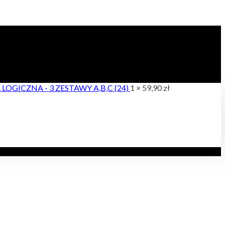
OGICZNA - 3 ZESTAWY A,B,C (24)
1 ×
59,90
zł