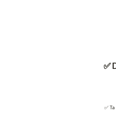
✅ D
✅ Ta 