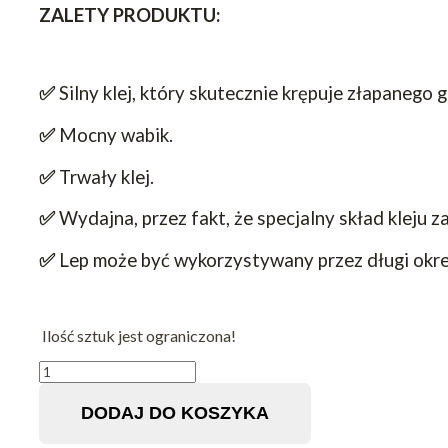
ZALETY PRODUKTU:
✅
Silny klej, który skutecznie krępuje złapanego 
✅
Mocny wabik.
✅
Trwały klej.
✅
Wydajna, przez fakt, że specjalny skład kleju 
✅
Lep może być wykorzystywany przez długi okre
Ilość sztuk jest ograniczona!
ilość
MYSZOŁAPKA
LEP
DODAJ DO KOSZYKA
NA
MYSZY