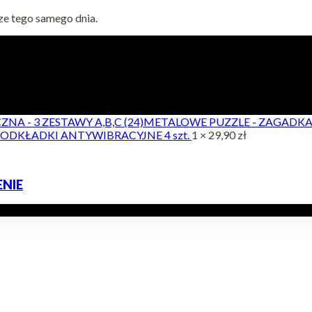
ze tego samego dnia.
METALOWE PUZZLE - ZAGADKA L
ODKŁADKI ANTYWIBRACYJNE 4 szt.
1 ×
29,90
zł
NIE