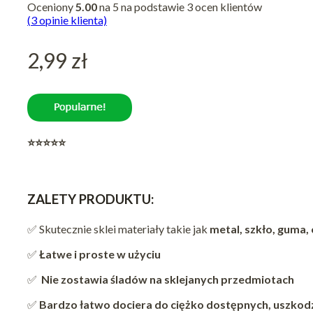
Oceniony
5.00
na 5 na podstawie
3
ocen klientów
(
3
opinie klienta)
2,99
zł
⭐
⭐⭐⭐⭐
ZALETY PRODUKTU:
✅ Skutecznie sklei materiały takie jak
metal, szkło, guma, 
✅
Łatwe i proste w użyciu
✅
Nie zostawia śladów na sklejanych przedmiotach
✅
Bardzo łatwo dociera do ciężko dostępnych, uszkod