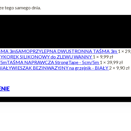
ze tego samego dnia.
SAMOPRZYLEPNA DWUSTRONNA TAŚMA 3m
1 ×
29
KOREK SILIKONOWY do ZLEWU WANNY
1 ×
9,99
zł
TAŚMA NAPRAWCZA StrongTape - 5cm/5m
1 ×
39,99
zł
WIESZAK BEZINWAZYJNY na grzejnik - BIAŁY
2 ×
9,90
zł
NIE