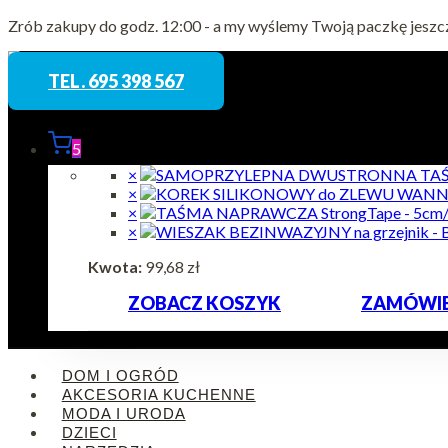
Przejdź
Zrób zakupy do godz. 12:00 - a my wyślemy Twoją paczkę jeszc
do
treści
TEL. 695 398 567
5
×
×
×
×
Kwota:
99,68
zł
ZOBACZ KOSZYK
ZAMÓWIE
DOM I OGRÓD
AKCESORIA KUCHENNE
MODA I URODA
DZIECI