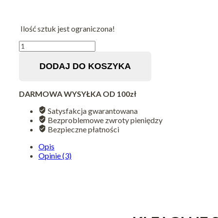
Ilość sztuk jest ograniczona!
ilość
KLEJ
GLUE
DODAJ DO KOSZYKA
SUPER
STRONG
MOCNY
DARMOWA WYSYŁKA OD 100zł
SZYBKOSCHNĄCY
Satysfakcja gwarantowana
Bezproblemowe zwroty pieniędzy
Bezpieczne płatności
Opis
Opinie (3)