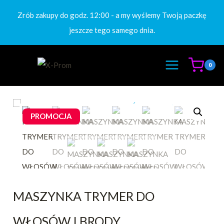
Przejdź
Zrób zakupy do godz. 12:00 - a my wyślemy Twoją paczkę
do
jeszcze tego samego dnia.
treści
0
PROMOCJA
MASZYNKA TRYMER DO
WŁOSÓW I BRODY