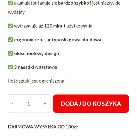
akumulator ładuje się
bardzo szybko
i jest niezwykle
wydajny
wytrzymuje aż
120 minut
użytkowania
ergonomiczna, antypoślizgowa obudowa
oldschoolowy design
3 nasadki
w zestawie
Ilość sztuk jest ograniczona!
ilość
DODAJ DO KOSZYKA
MASZYNKA
TRYMER
DO
DARMOWA WYSYŁKA OD 100zł
WŁOSÓW