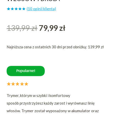
(
10
opinii klienta)
Oceniony
10
5.00
na 5
na
Pierwotna
Aktualna
139,99
zł
79,99
zł
podstawie
ocen
klientów
cena
cena
Najniższa cena z ostatnich 30 dni przed obniżką: 139,99 zł
wynosiła:
wynosi:
139,99 zł.
79,99 zł.
Trymer, którym w szybki i komfortowy
sposób przystrzyżesz każdy zarost
i wyrównasz linię
włosów. Trymer został wyposażony w akumulator
oraz